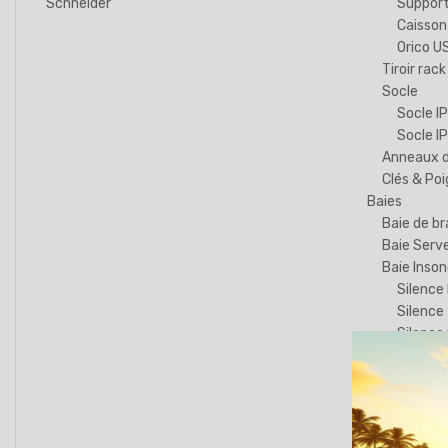
Schneider
Support
Caisson
Orico U
Tiroir rack
Socle
Socle I
Socle 
Anneaux d
Clés & Po
Baies
Baie de b
Baie Serv
Baie Inson
Silence
Silence
Silence
silence 
Baie Clim
Coffrets
Safebox -
Elégant