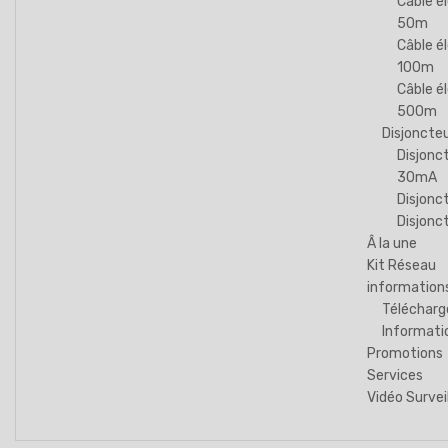
Câble é
50m
Câble é
100m
Câble é
500m
Disjoncte
Disjonct
30mA
Disjonc
Disjonc
Â la une
Kit Réseau
information
Téléchar
Informati
Promotions
Services
Vidéo Survei