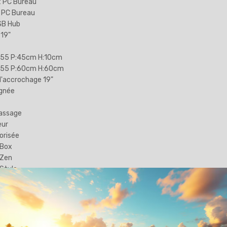
 PC Bureau
 PC Bureau
SB Hub
 19"
P55 P:45cm H:10cm
IP55 P:60cm H:60cm
'accrochage 19"
ignée
rassage
eur
orisée
 Box
 Zen
 Style
Mural
atisée
 IP55