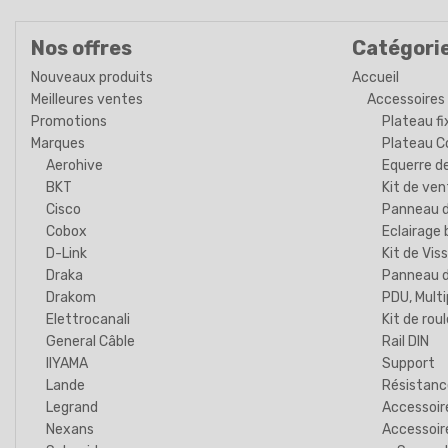
Nos offres
Catégori
Nouveaux produits
Accueil
Meilleures ventes
Accessoires
Promotions
Plateau fi
Marques
Plateau C
Aerohive
Equerre de
BKT
Kit de ven
Cisco
Panneau d
Cobox
Eclairage 
D-Link
Kit de Viss
Draka
Panneau d
Drakom
PDU, Multi
Elettrocanali
Kit de rou
General Câble
Rail DIN
IIYAMA
Support
Lande
Résistanc
Legrand
Accessoir
Nexans
Accessoir