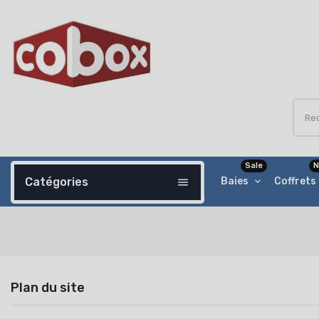
Sale
N
Catégories
Baies
Coffrets
menu
Plan du site