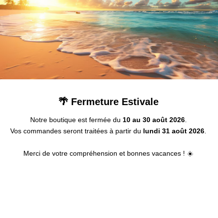
00
kit
 Mural
ck 19 pouces 42U
🌴 Fermeture Estivale
Box
Notre boutique est fermée du
10 au 30 août 2026
.
es
Vos commandes seront traitées à partir du
lundi 31 août 2026
.
e brassage
J45
Merci de votre compréhension et bonnes vacances ! ☀️
RJ45
 raccordement
ral Prise RJ45
hernet
RJ45