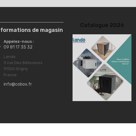
nformations de magasin
Appelez-nous :

09 81 17 35 32
Lande

3 rue Des Bâtisseurs
91350 Grigny
France
info@cobox.fr
