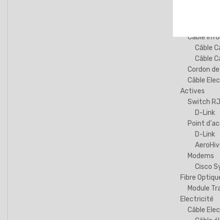
Ecran Led
Kit VS - Box
Câble Résea
Câble inf
Câble C
Câble C
Cordon de
Câble Elec
Actives
Switch R
D-Link
Point d'ac
D-Link
AeroHiv
Modems
Cisco 
Fibre Optiqu
Module Tr
Electricité
Câble Elec