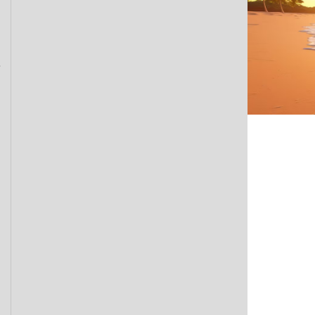
Elégant 3
Proline
Soho - En 
DixBox
Slimbox
Minibox
Bati-Rack
Bati Rack
Bati Ra
Vertical-
DvrBox
Connectiqu
Panneau d
Noyaux R
Plastron 
Outils de
Boitier Mu
Schneider
Switch Et
Coupleur 