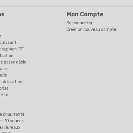
es
Mon Compte
Se connecter
Créer un nouveau compte
x
oulissant
 support 19"
tilation
e passe câble
baie
erie
'obturation
prise
lette
e chauffante
es 10 pouces
es Bureaux