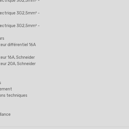
lectrique 3G2,5mm² -
lectrique 3G2,5mm² -
lectrique 3G2,5mm² -
urs
eur différentiel 16A
teur 16A, Schneider
teur 20A, Schneider
s
gement
ons techniques
llance