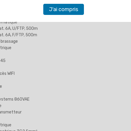
J'ai compris
u
ormatique
at. 6A, U/FTP, 500m
at. 6A, F/FTP, 500m
 brassage
trique
J45
cès WIFI
e
Systems 860VAE
e
ansmetteur
trique