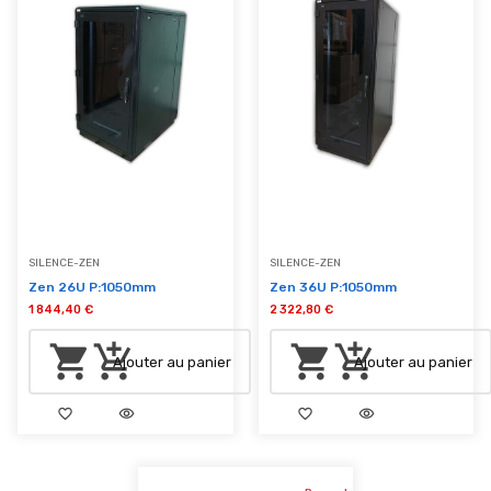
SILENCE-ZEN
SILENCE-ZEN
Zen 26U P:1050mm
Zen 36U P:1050mm
1 844,40 €
2 322,80 €
shopping_cart
add_shopping_cart
shopping_cart
add_shopping_cart
Ajouter au panier
Ajouter au panier
favorite_border
visibility
favorite_border
visibility