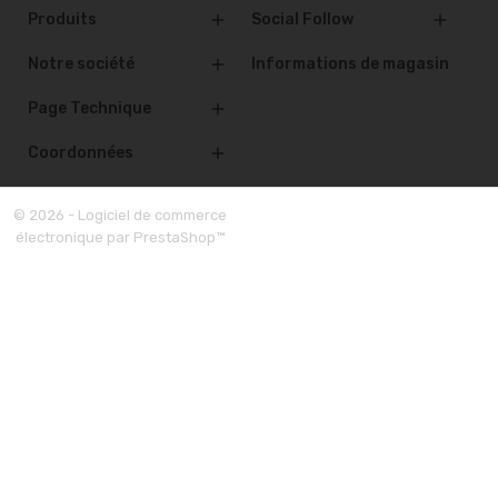
Produits
Social Follow


Notre société
Informations de magasin

Page Technique

Coordonnées

© 2026 - Logiciel de commerce
électronique par PrestaShop™