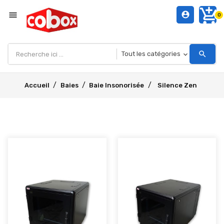
add_shopping_cart
menu
account_circle
0
search
Accueil
Baies
Baie Insonorisée
Silence Zen