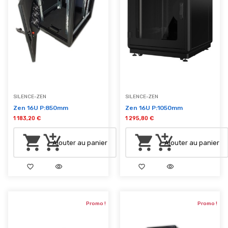
SILENCE-ZEN
SILENCE-ZEN
Zen 16U P:850mm
Zen 16U P:1050mm
1 183,20 €
1 295,80 €
shopping_cart
add_shopping_cart
shopping_cart
add_shopping_cart
Ajouter au panier
Ajouter au panier
favorite_border
visibility
favorite_border
visibility
Promo !
Promo !