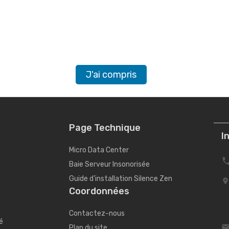
1
J'ai compris
Page Technique
I
Micro Data Center
Baie Serveur Insonorisée
Guide d’installation Silence Zen
Coordonnées
Contactez-nous
é
Plan du site