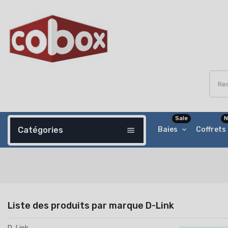
Sale
N
Catégories
Baies
Coffrets
menu
Liste des produits par marque D-Link