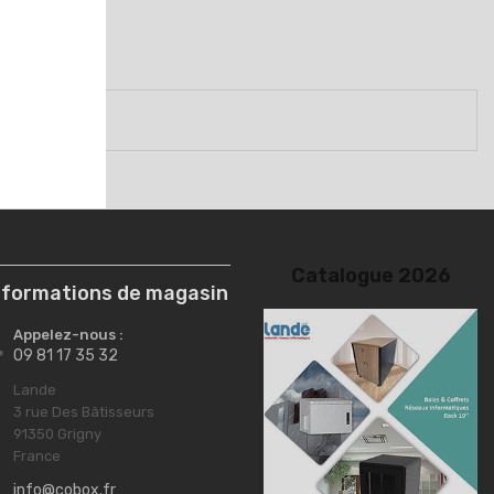
nformations de magasin
Appelez-nous :

09 81 17 35 32
Lande

3 rue Des Bâtisseurs
91350 Grigny
France
info@cobox.fr
