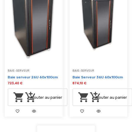
BAIE-SERVEUR
BAIE-SERVEUR
Baie serveur 26U 60x100cm
Baie Serveur 36U 60x100cm
723,40 €
874,10 €
shopping_cart
add_shopping_cart
shopping_cart
add_shopping_cart
Ajouter au panier
Ajouter au panier
favorite_border
visibility
favorite_border
visibility