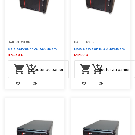
BAIE-SERVEUR
BAIE-SERVEUR
Baie serveur 12U 60x80cm
Baie Serveur 12U 60x100cm
475,60 €
519,80 €
shopping_cart
add_shopping_cart
shopping_cart
add_shopping_cart
Ajouter au panier
Ajouter au panier
favorite_border
visibility
favorite_border
visibility