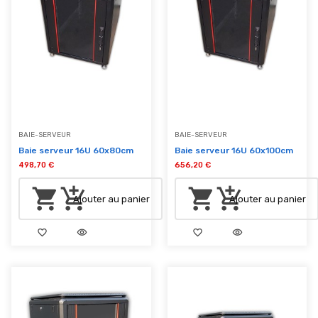
BAIE-SERVEUR
BAIE-SERVEUR
Baie serveur 16U 60x80cm
Baie serveur 16U 60x100cm
498,70 €
656,20 €
shopping_cart
add_shopping_cart
shopping_cart
add_shopping_cart
Ajouter au panier
Ajouter au panier
favorite_border
visibility
favorite_border
visibility