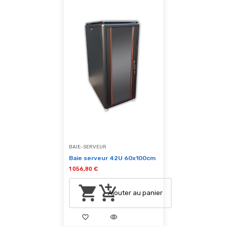
BAIE-SERVEUR
Baie serveur 42U 60x100cm
1 056,80 €
shopping_cart
add_shopping_cart
Ajouter au panier
favorite_border
visibility