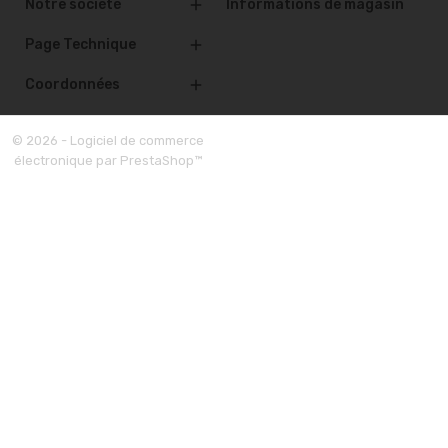
Notre société
Informations de magasin

Page Technique

Coordonnées

© 2026 - Logiciel de commerce
électronique par PrestaShop™