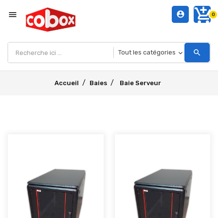
add_shopping_cart
menu
account_circle
0
search
Accueil
Baies
Baie Serveur