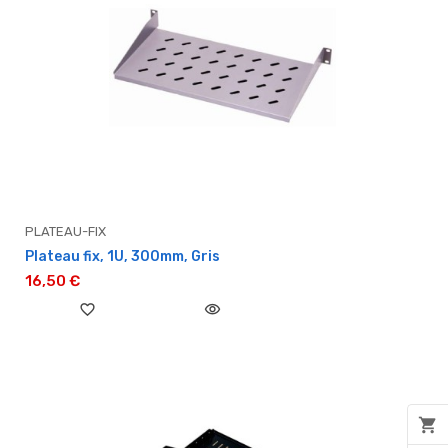
PLATEAU-FIX
Plateau fix, 1U, 300mm, Gris
16,50 €
favorite_border
visibility
shopping_cart