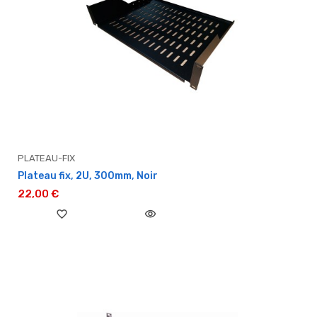
PLATEAU-FIX
Plateau fix, 2U, 300mm, Noir
22,00 €
favorite_border
visibility