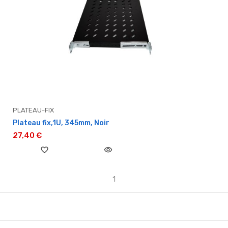
PLATEAU-FIX
Plateau fix,1U, 345mm, Noir
27,40 €
favorite_border
visibility
1