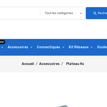
search
Reche
ew
Accessoires
Connectiques
Kit Réseaux
Guide
Accueil
Accessoires
Plateau fix