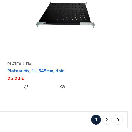
PLATEAU-FIX
Plateau fix, 1U, 545mm, Noir
25,20 €
favorite_border
visibility

1
2