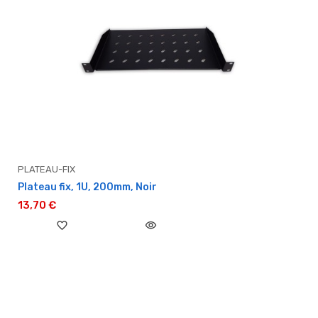
PLATEAU-FIX
Plateau fix, 1U, 200mm, Noir
13,70 €
favorite_border
visibility