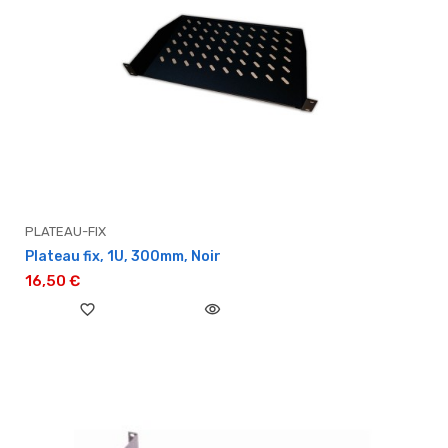
PLATEAU-FIX
Plateau fix, 1U, 300mm, Noir
16,50 €
favorite_border
visibility