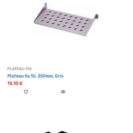
PLATEAU-FIX
Plateau fix,1U, 250mm, Gris
15,10 €
favorite_border
visibility