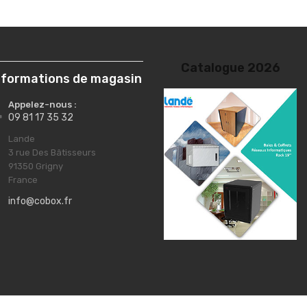
nformations de magasin
Appelez-nous :

09 81 17 35 32
Lande

3 rue Des Bâtisseurs
91350 Grigny
France
info@cobox.fr
