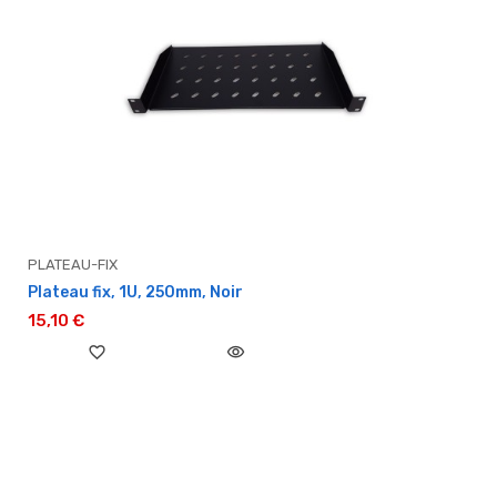
PLATEAU-FIX
Plateau fix, 1U, 250mm, Noir
15,10 €
favorite_border
visibility