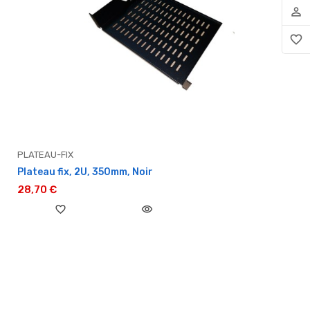
person_outline
favorite_border
PLATEAU-FIX
Plateau fix, 2U, 350mm, Noir
28,70 €
favorite_border
visibility