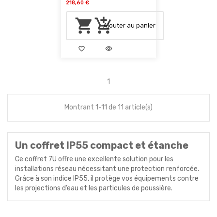
218,60 €
shopping_cart
add_shopping_cart
Ajouter au panier
favorite_border
visibility
1
Montrant 1-11 de 11 article(s)
Un coffret IP55 compact et étanche
Ce coffret 7U offre une excellente solution pour les
installations réseau nécessitant une protection renforcée.
Grâce à son indice IP55, il protège vos équipements contre
les projections d’eau et les particules de poussière.