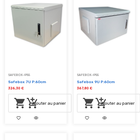
SAFEBOX-IP55
SAFEBOX-IP55
Safebox 7U P:60cm
Safebox 9U P:60cm
326,30 €
367,80 €
shopping_cart
add_shopping_cart
shopping_cart
add_shopping_cart
Ajouter au panier
Ajouter au panier
favorite_border
visibility
favorite_border
visibility