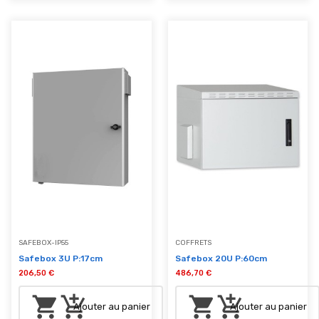
SAFEBOX-IP55
COFFRETS
Safebox 3U P:17cm
Safebox 20U P:60cm
206,50 €
486,70 €
shopping_cart
add_shopping_cart
shopping_cart
add_shopping_cart
Ajouter au panier
Ajouter au panier