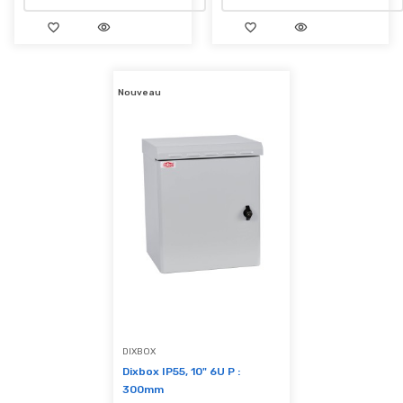
favorite_border
visibility
favorite_border
visibility
Nouveau
DIXBOX
Dixbox IP55, 10" 6U P :
300mm