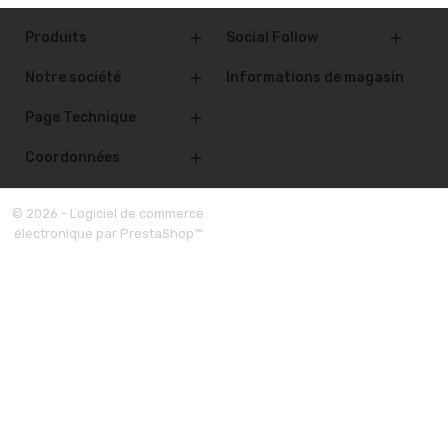
Produits
Social Follow


Notre société
Informations de magasin

Page Technique

Coordonnées

© 2026 - Logiciel de commerce
électronique par PrestaShop™