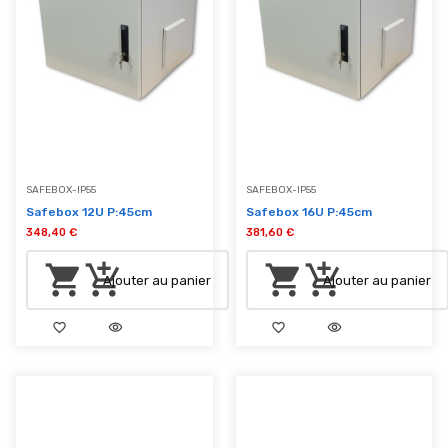
SAFEBOX-IP55
SAFEBOX-IP55
Safebox 12U P:45cm
Safebox 16U P:45cm
348,40 €
381,60 €
shopping_cart
add_shopping_cart
shopping_cart
add_shopping_cart
Ajouter au panier
Ajouter au panier
favorite_border
visibility
favorite_border
visibility