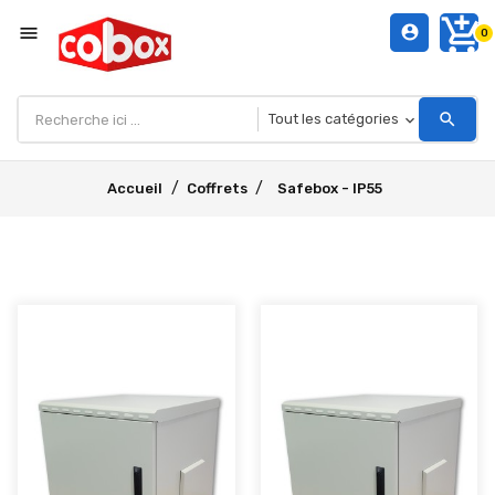
add_shopping_cart
menu
account_circle
0
search
Accueil
Coffrets
Safebox - IP55