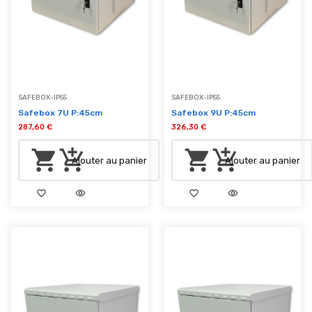
SAFEBOX-IP55
SAFEBOX-IP55
Safebox 7U P:45cm
Safebox 9U P:45cm
287,60 €
326,30 €
shopping_cart
add_shopping_cart
shopping_cart
add_shopping_cart
Ajouter au panier
Ajouter au panier
favorite_border
visibility
favorite_border
visibility