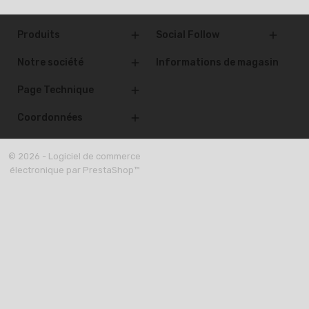
Produits
Social Follow


Notre société
Informations de magasin

Page Technique

Coordonnées

© 2026 - Logiciel de commerce
électronique par PrestaShop™