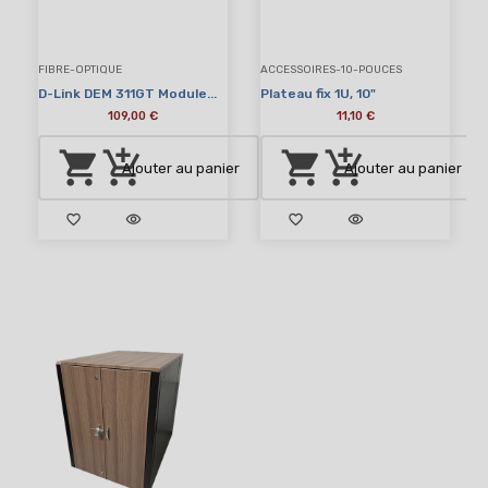
FIBRE-OPTIQUE
ACCESSOIRES-10-POUCES
D-Link DEM 311GT Module...
Plateau fix 1U, 10"
109,00 €
11,10 €
shopping_cart
add_shopping_cart
shopping_cart
add_shopping_cart
Ajouter au panier
Ajouter au panier
favorite_border
visibility
favorite_border
visibility