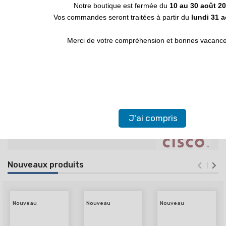
Notre boutique est fermée du
10 au 30 août 2
Vos commandes seront traitées à partir du
lundi 31 
Baie Insonorisée
Silence Zen
Merci de votre compréhension et bonnes vacances
Découvrez


Achat par marques
J'ai compris


Nouveaux produits
Nouveau
Nouveau
Nouveau