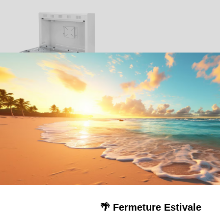
Coffret Vidéosurveillance
DvrBox
Découvrez
🌴 Fermeture Estivale