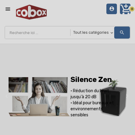
add_shopping_cart
menu
account_circle
0
search
Silence Zen
• Réduction du bruit
chevron_left
chevron_right
jusqu'à 20 dB
• Idéal pour bureaux et
environnements
sensibles