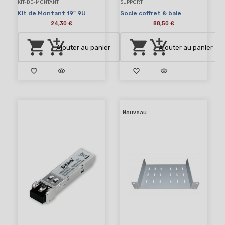
KIT-DE-MONTANT
SUPPORT
Kit de Montant 19" 9U
Socle coffret & baie
24,30 €
88,50 €
shopping_cart
add_shopping_cart
shopping_cart
add_shopping_cart
Ajouter au panier
Ajouter au panier
favorite_border
visibility
favorite_border
visibility
Nouveau