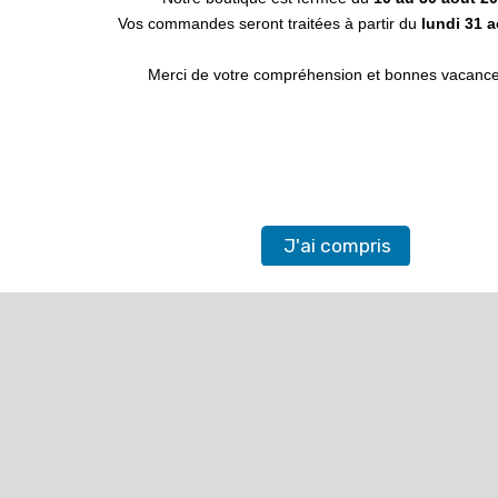
Coordonnées

Vos commandes seront traitées à partir du
lundi 31 
© 2026 - Logiciel de commerce
Merci de votre compréhension et bonnes vacances
électronique par PrestaShop™
J'ai compris