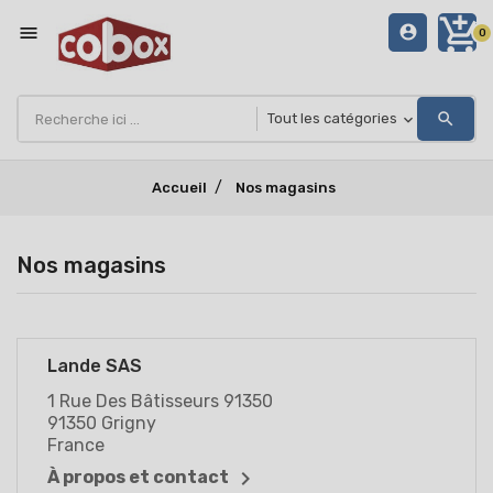
add_shopping_cart
menu
account_circle
0
search
Accueil
Nos magasins
Nos magasins
Lande SAS
1 Rue Des Bâtisseurs 91350
91350 Grigny
France

À propos et contact