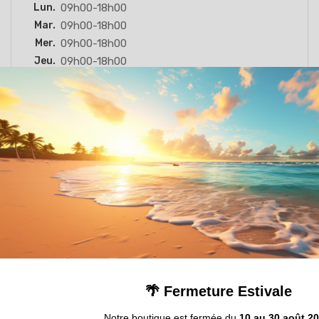
Lun.
09h00-18h00
Mar.
09h00-18h00
Mer.
09h00-18h00
Jeu.
09h00-18h00
Ven.
09h00-18h00
Sam.
Fermé
Dim.
Fermé
Produits
Social Follow


Notre société
Informations de magasin

🌴 Fermeture Estivale
Page Technique

Notre boutique est fermée du
10 au 30 août 2