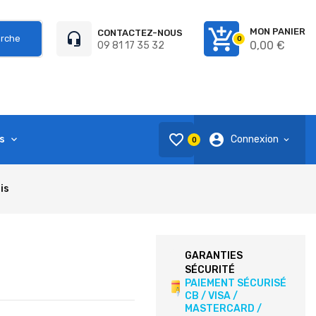
add_shopping_cart
MON PANIER
CONTACTEZ-NOUS
headset_mic
rche
0
0,00 €
09 81 17 35 32
favorite_border
account_circle
s
Connexion
0
is
GARANTIES
SÉCURITÉ
PAIEMENT SÉCURISÉ
CB / VISA /
MASTERCARD /