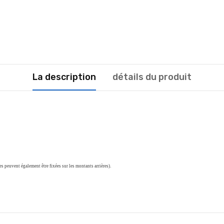
La description
détails du produit
les peuvent également être fixées sur les montants arrières).