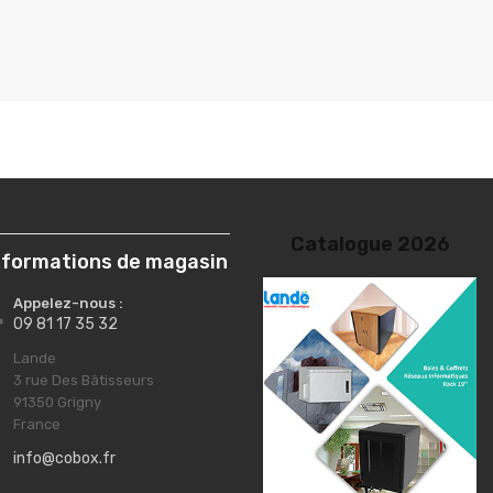
nformations de magasin
Appelez-nous :

09 81 17 35 32
Lande

3 rue Des Bâtisseurs
91350 Grigny
France
info@cobox.fr
