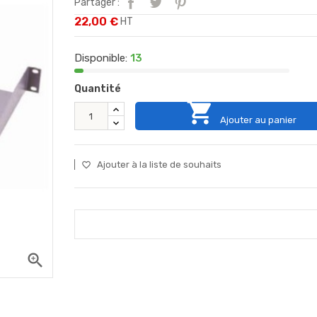
Partager :
22,00 €
HT
Disponible:
13
Quantité

Ajouter au panier
Ajouter à la liste de souhaits
favorite_border
zoom_in