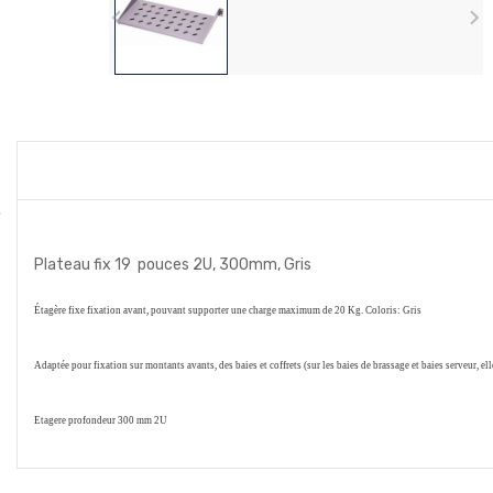


Plateau fix 19 pouces 2U, 300mm, Gris
Étagère fixe fixation avant, pouvant supporter une charge maximum de 20 Kg. Coloris: Gris
Adaptée pour fixation sur montants avants, des baies et coffrets (sur les baies de brassage et baies serveur, el
Etagere profondeur 300 mm 2U