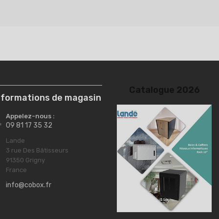
nformations de magasin
Appelez-nous :

09 81 17 35 32
Lande

3 rue Des Bâtisseurs
91350 Grigny
France
info@cobox.fr
