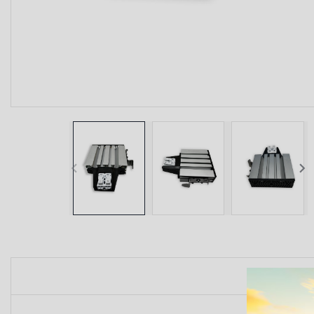


La 