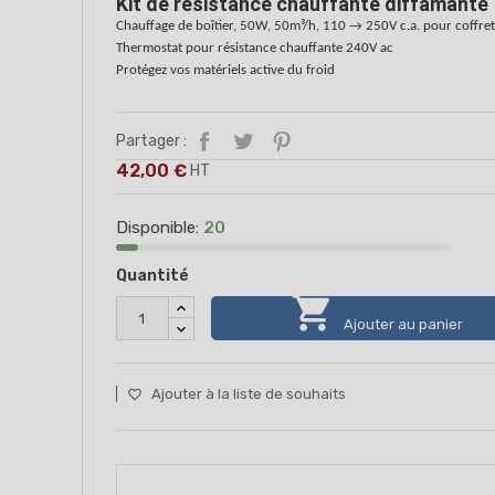
Kit de résistance chauffante diffamante
Chauffage de boîtier, 50W, 50m³/h, 110 → 250V c.a. pour coffre
Thermostat pour résistance chauffante 240V ac
Protégez vos matériels active du froid
Partager :
42,00 €
HT
Disponible:
20
Quantité

Ajouter au panier
Ajouter à la liste de souhaits
favorite_border