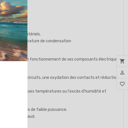
es dommages matériels.
essus de la température de condensation
ctriques.
rantir ainsi le bon fonctionnement de ses composants électrique
shopping_cart
person_outline
 que des courts-circuits, une oxydation des contacts et réduction
favorite_border
pour éviter les basses températures ou l'excès d'humidité et
ieurs résistances de faible puissance.
sortie d'air chaud.