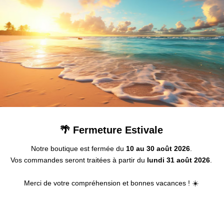
rmatique et électrique montage rail DIN
arition de défauts causés par l'humidité et le froid dans le panneau.
 dans le panneau.
'eau créés par condensation et court-circuit, ce qui peut provoquer d
rique approprié à l’intérieur de la carte et de garder la chaleur au-d
 et homogène à l'intérieur des baies et coffrets informatiques et éle
er les armoires lorsque la température ambiante est trop basse et ga
🌴 Fermeture Estivale
i, qui peut provoquer des effets indésirables sur ses composants, tels
Notre boutique est fermée du
10 au 30 août 2026
.
 favoriser la convection et être associé à un thermostat ou hygrostat, 
Vos commandes seront traitées à partir du
lundi 31 août 2026
.
t adjacents.
Merci de votre compréhension et bonnes vacances ! ☀️
tenir une répartition uniforme de la chaleur consiste à incorporer plus
s être en contact avec le corps de résistance ni directement avec la 