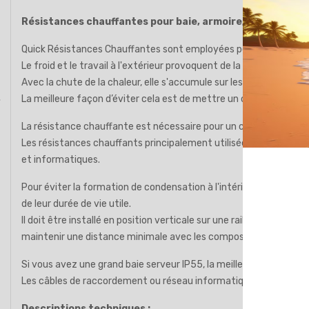
Résistances chauffantes pour baie, armoire, coffret info
Quick Résistances Chauffantes sont employées pour prévenir l'app
Le froid et le travail à l'extérieur provoquent de la condensation
Avec la chute de la chaleur, elle s'accumule sur les matériaux d
La meilleure façon d’éviter cela est de mettre un chauffage élect
La résistance chauffante est nécessaire pour un chauffage rapide
Les résistances chauffants principalement utilisées pour chauff
et informatiques.
Pour éviter la formation de condensation à l'intérieur de celui-c
de leur durée de vie utile.
Il doit être installé en position verticale sur une rails DIN pour
maintenir une distance minimale avec les composants qui lui son
Si vous avez une grand baie serveur IP55, la meilleure façon d'ob
Les câbles de raccordement ou réseau informatique ne doivent pa
Descriptions techniques :