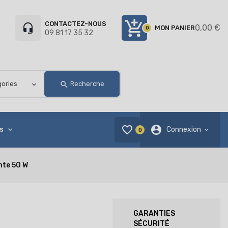
add_shopping_cart
CONTACTEZ-NOUS
headset_mic
0,00 €
MON PANIER
0
09 81 17 35 32
search
Recherche
favorite_border
account_circle
s
Connexion
0
nte 50 W
GARANTIES
SÉCURITÉ