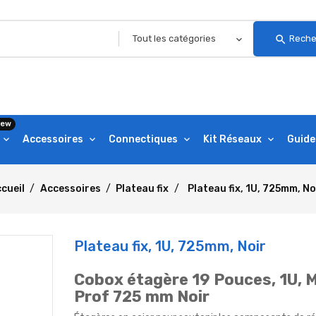
search
Reche
ew
Accessoires
Connectiques
Kit Réseaux
Guide
cueil
Accessoires
Plateau fix
Plateau fix, 1U, 725mm, No
Plateau fix, 1U, 725mm, Noir
Cobox étagère 19 Pouces, 1U, 
Prof 725 mm Noir