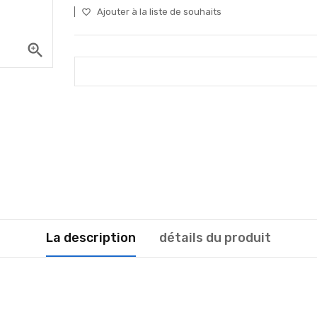
Ajouter à la liste de souhaits
favorite_border
zoom_in
La description
détails du produit