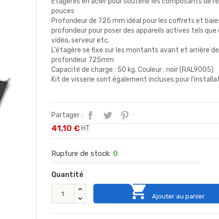
Étagères en acier pour soutenir les composants de r
pouces
Profondeur de 725 mm idéal pour les coffrets et ba
profondeur pour poser des appareils actives tels qu
vidéo, serveur etc.
L'étagère se fixe sur les montants avant et arrière de
profondeur 725mm
Capacité de charge : 50 kg. Couleur : noir (RAL9005)
Kit de visserie sont également incluses pour l'installa
Partager :
41,10 €
HT
Rupture de stock:
0
Quantité

Ajouter au panier