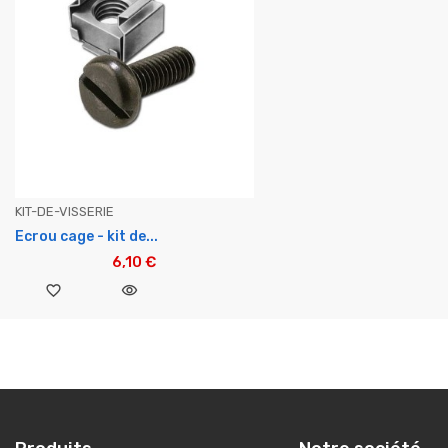
KIT-DE-VISSERIE
Ecrou cage - kit de...
6,10 €
favorite_border
visibility