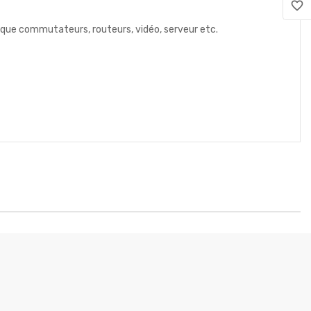
favorite_border
 que commutateurs, routeurs, vidéo, serveur etc.