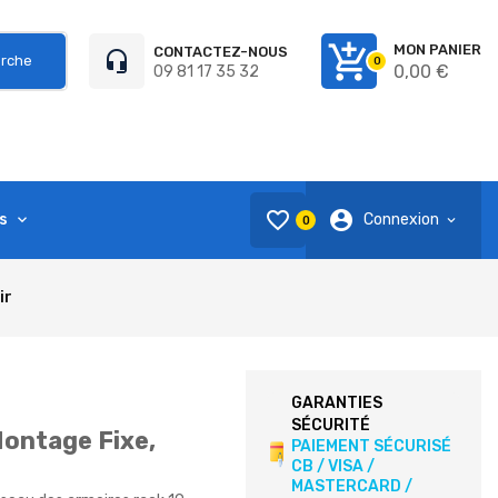
add_shopping_cart
MON PANIER
CONTACTEZ-NOUS
headset_mic
rche
0
0,00 €
09 81 17 35 32
favorite_border
account_circle
s
Connexion
0
ir
GARANTIES
SÉCURITÉ
Montage Fixe,
PAIEMENT SÉCURISÉ
CB / VISA /
MASTERCARD /