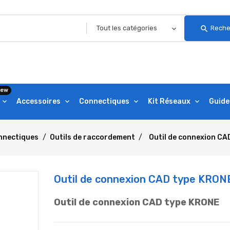
search
Reche
ew
Accessoires
Connectiques
Kit Réseaux
Guide
nnectiques
Outils de raccordement
Outil de connexion C
Outil de connexion CAD type KRON
Outil de connexion CAD type KRONE