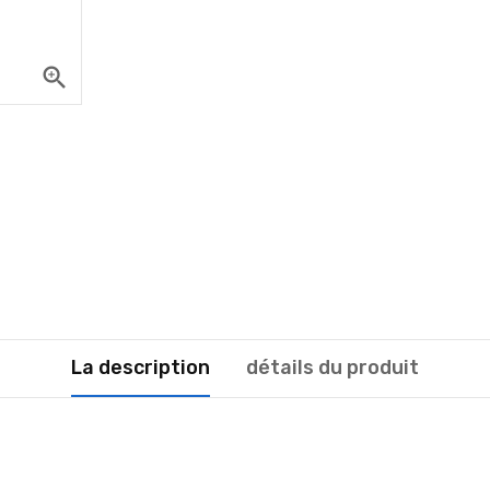
zoom_in
La description
détails du produit