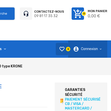
add_shopping_cart
MON PANIER
CONTACTEZ-NOUS
headset_mic
rche
0
0,00 €
09 81 17 35 32
favorite_border
account_circle
s
Connexion
0
AD type KRONE
E
GARANTIES
SÉCURITÉ
PAIEMENT SÉCURISÉ
CB / VISA /
MASTERCARD /