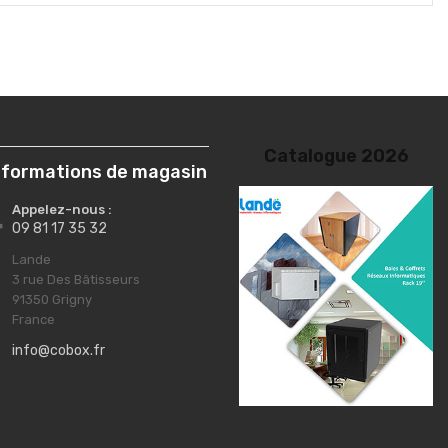
nformations de magasin
Appelez-nous :

09 81 17 35 32
Lande

3 rue Des Bâtisseurs
91350 Grigny
France
info@cobox.fr
