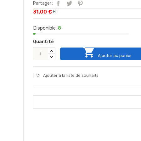
Partager :
31,00 €
HT
Disponible:
8
Quantité

Ajouter au panier
Ajouter à la liste de souhaits
favorite_border