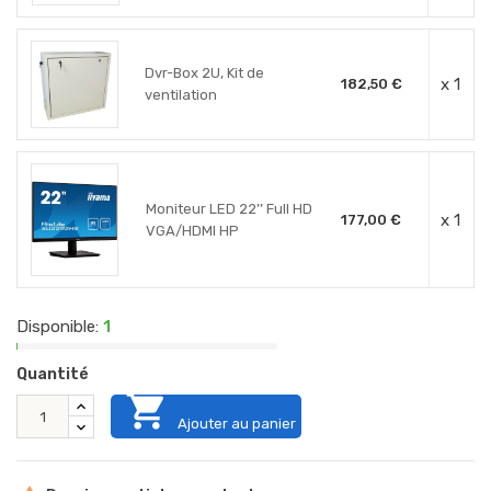
Dvr-Box 2U, Kit de
x 1
182,50 €
ventilation
Moniteur LED 22’’ Full HD
x 1
177,00 €
VGA/HDMI HP
Disponible:
1
Quantité

Ajouter au panier