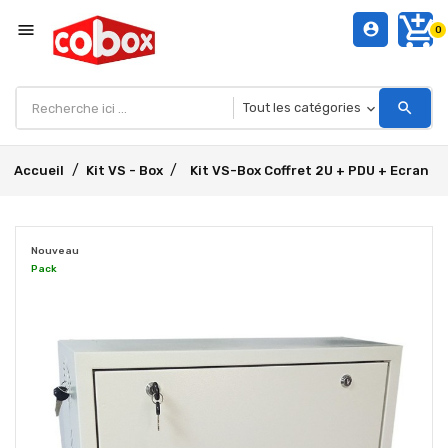
add_shopping_cart
menu
account_circle
0
search
Accueil
Kit VS - Box
Kit VS-Box Coffret 2U + PDU + Ecran
Nouveau
Pack