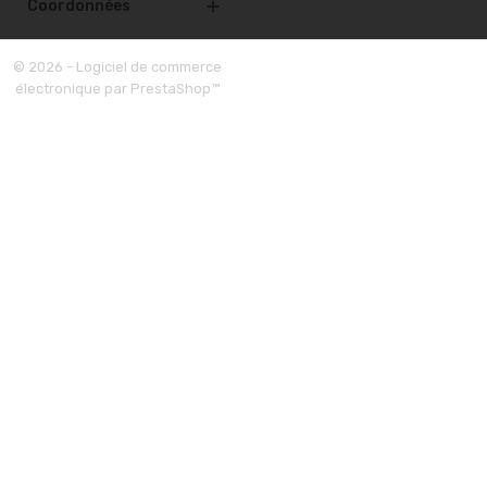
Coordonnées

© 2026 - Logiciel de commerce
électronique par PrestaShop™