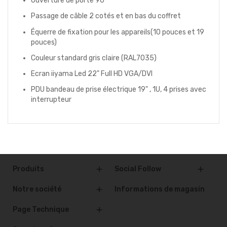
Ouverture de porte 90°
Passage de câble 2 cotés et en bas du coffret
Équerre de fixation pour les appareils(10 pouces et 19
pouces)
Couleur standard gris claire (RAL7035)
Ecran iiyama Led 22" Full HD VGA/DVI
PDU bandeau de prise électrique 19" , 1U, 4 prises avec
interrupteur
Produits
Social Follow


Notre société
Informations de magasin

Page Technique
