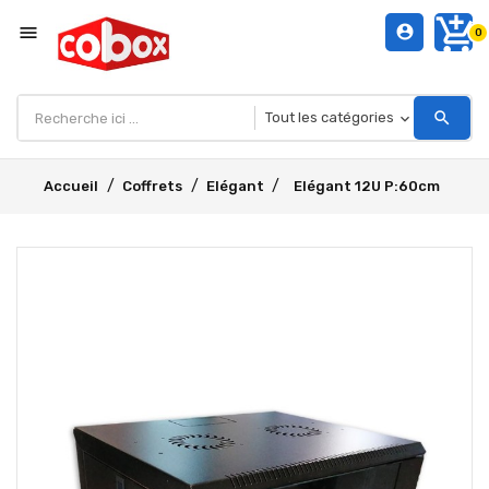
add_shopping_cart
menu
account_circle
0
search
Accueil
Coffrets
Elégant
Elégant 12U P:60cm