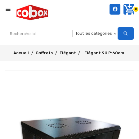
add_shopping_cart
menu
account_circle
0
search
Accueil
Coffrets
Elégant
Elégant 9U P:60cm