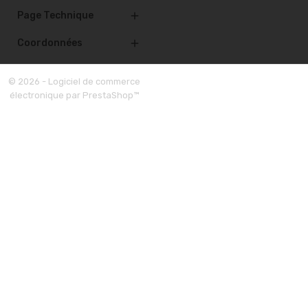
Page Technique

Coordonnées

© 2026 - Logiciel de commerce
électronique par PrestaShop™