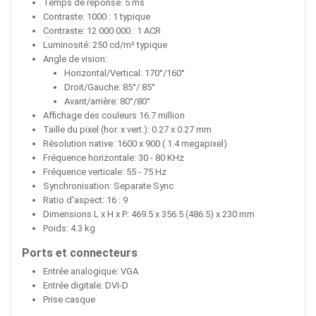
Temps de réponse: 5 ms
Contraste: 1000 : 1 typique
Contraste: 12 000 000 : 1 ACR
Luminosité: 250 cd/m² typique
Angle de vision:
Horizontal/Vertical: 170°/160°
Droit/Gauche: 85°/ 85°
Avant/arrière: 80°/80°
Affichage des couleurs 16.7 million
Taille du pixel (hor. x vert.): 0.27 x 0.27 mm
Résolution native: 1600 x 900 ( 1.4 megapixel)
Fréquence horizontale: 30 - 80 KHz
Fréquence verticale: 55 - 75 Hz
Synchronisation: Separate Sync
Ratio d'aspect: 16 : 9
Dimensions L x H x P: 469.5 x 356.5 (486.5) x 230 mm
Poids: 4.3 kg
Ports et connecteurs
Entrée analogique: VGA
Entrée digitale: DVI-D
Prise casque