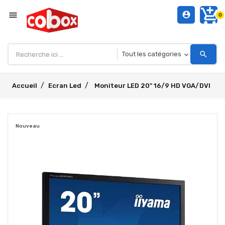
add_shopping_cart
menu
account_circle
0
search
Accueil
Ecran Led
Moniteur LED 20" 16/9 HD VGA/DVI
Nouveau