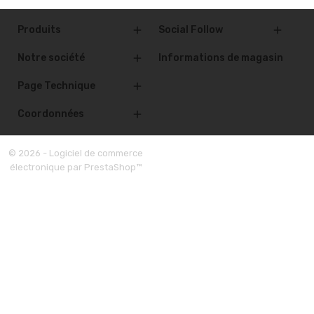
Produits
Social Follow


Notre société
Informations de magasin

Page Technique

Coordonnées

© 2026 - Logiciel de commerce
électronique par PrestaShop™