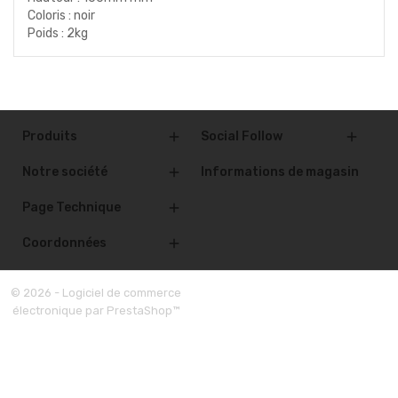
Coloris : noir
Poids : 2kg
Produits
Social Follow


Notre société
Informations de magasin

Page Technique

Coordonnées

© 2026 - Logiciel de commerce
électronique par PrestaShop™