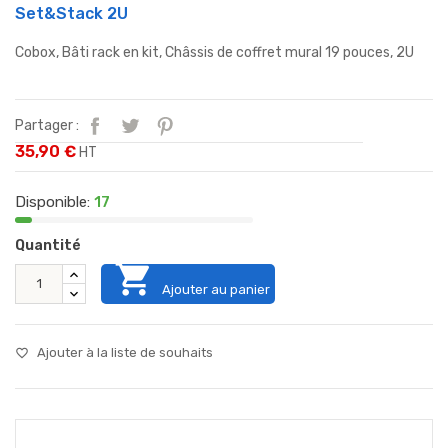
Set&Stack 2U
Cobox, Bâti rack en kit, Châssis de coffret mural 19 pouces, 2U
Partager :
35,90 €
HT
Disponible:
17
Quantité

Ajouter au panier
Ajouter à la liste de souhaits
favorite_border