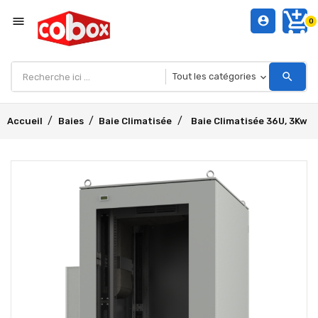
add_shopping_cart
menu
account_circle
0
search
Accueil
Baies
Baie Climatisée
Baie Climatisée 36U, 3Kw