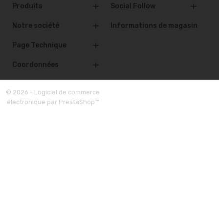
Produits
Social Follow


Notre société
Informations de magasin

Page Technique

Coordonnées

© 2026 - Logiciel de commerce
électronique par PrestaShop™